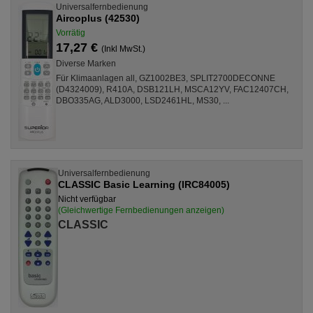
Universalfernbedienung
Aircoplus (42530)
Vorrätig
17,27 €
(Inkl MwSt.)
Diverse Marken
Für Klimaanlagen all, GZ1002BE3, SPLIT2700DECONNE
(D4324009), R410A, DSB121LH, MSCA12YV, FAC12407CH,
DBO335AG, ALD3000, LSD2461HL, MS30, ...
Universalfernbedienung
CLASSIC Basic Learning (IRC84005)
Nicht verfügbar
(Gleichwertige Fernbedienungen anzeigen)
CLASSIC