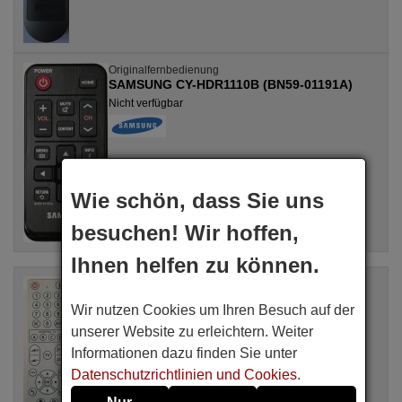
Originalfernbedienung
SAMSUNG CY-HDR1110B (BN59-01191A)
Nicht verfügbar
Wie schön, dass Sie uns
besuchen! Wir hoffen,
Ihnen helfen zu können.
Originalfernbedienung
ISERN Isern002
Wir nutzen Cookies um Ihren Besuch auf der
Nicht verfügbar
unserer Website zu erleichtern. Weiter
Isern
Informationen dazu finden Sie unter
Datenschutzrichtlinien und Cookies
.