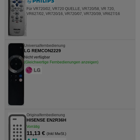
Für VR720/02, VR720 QUELLE, VR720/58, VR 720,
VR627/02, VR720/16, VR720/07, VR720/39, VR627/16
Universalfernbedienung
LG REMCON2229
Nicht verfügbar
(Gleichwertige Fernbedienungen anzeigen)
Originalfernbedienung
HISENSE EN2R36H
Vorrätig
11,13 €
(Inkl MwSt.)