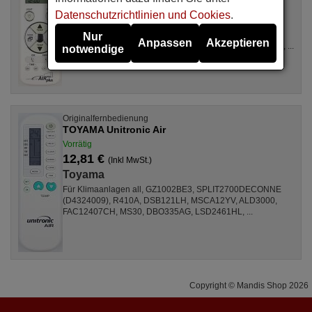
Toyama
Datenschutzrichtlinien und Cookies
.
Für Klimaanlagen GZ1002BE3, SPLIT2700DECONNE
(D4324009), all, R410A, FAC12407CH, ALD3000,
Nur
Anpassen
Akzeptieren
DBM535AM, LSD2461HL, DBO335AG, MSCA12YV, MS30, ...
notwendige
Originalfernbedienung
TOYAMA Unitronic Air
Vorrätig
12,81 €
(Inkl MwSt.)
Toyama
Für Klimaanlagen all, GZ1002BE3, SPLIT2700DECONNE
(D4324009), R410A, DSB121LH, MSCA12YV, ALD3000,
FAC12407CH, MS30, DBO335AG, LSD2461HL, ...
Copyright © Mandis Shop 2026