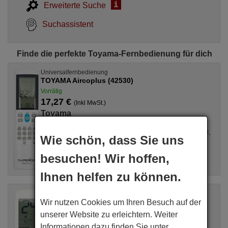
i
Erweiterte Suche
Suchassistent
Finde die perfekte Toyama-Fernbedienung für dich
Universalfernbedienung
TOYAMA Aircoplus (42530)
Vorrätig
17,27 €
(Inkl MwSt.)
Toyama
Für Klimaanlagen all, GZ1002BE3, SPLIT2700DECONNE
(D4324009), R410A, DSB121LH, MSCA12YV, FAC12407CH,
Wie schön, dass Sie uns
DBO335AG, ALD3000, LSD2461HL, MS30, ...
besuchen! Wir hoffen,
Ihnen helfen zu können.
Originalfernbedienung
TOYAMA Unitronic Air Plus
Wir nutzen Cookies um Ihren Besuch auf der
Vorrätig
unserer Website zu erleichtern. Weiter
16,94 €
(Inkl MwSt.)
Informationen dazu finden Sie unter