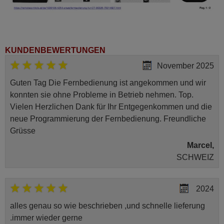
Toshiba 40 LV 833 F
Toshiba 40 LV 833 G
Toshiba 40LV733F
Toshiba 40LV733N
Toshiba 42 AV 625 D
Toshiba 42 HL 833 F
KUNDENBEWERTUNGEN
Toshiba 42 HL 833 G
Toshiba 42 HL 833 N
November 2025
Toshiba 42 RV 623 D
Toshiba 42 SL 738 G
Guten Tag Die Fernbedienung ist angekommen und wir
Toshiba 75014827
konnten sie ohne Probleme in Betrieb nehmen. Top.
Toshiba CT-90326
Toshiba REGZA (32 AV 635
Vielen Herzlichen Dank für Ihr Entgegenkommen und die
DG)
neue Programmierung der Fernbedienung. Freundliche
Toshiba SL738G
Grüsse
Marcel,
SCHWEIZ
2024
alles genau so wie beschrieben ,und schnelle lieferung
.immer wieder gerne