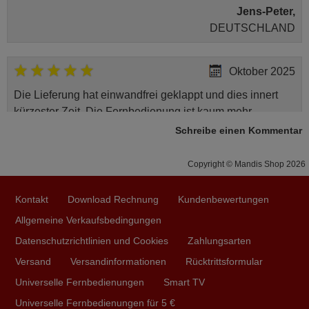
Jens-Peter,
DEUTSCHLAND
Oktober 2025
Die Lieferung hat einwandfrei geklappt und dies innert
kürzester Zeit. Die Fernbedienung ist kaum mehr
erhältlich, doch Mandis Shop konnte mir ein
Schreibe einen Kommentar
Originalprodukt zusenden, super Service, gerne wieder!
Philipp,
Copyright © Mandis Shop 2026
DEUTSCHLAND
Kontakt
Download Rechnung
Kundenbewertungen
Allgemeine Verkaufsbedingungen
Januar 2025
Datenschutzrichtlinien und Cookies
Zahlungsarten
Alles bestens, sehr gerne wieder, Danke.
Versand
Versandinformationen
Rücktrittsformular
Stefan,
Universelle Fernbedienungen
Smart TV
DEUTSCHLAND
Universelle Fernbedienungen für 5 €