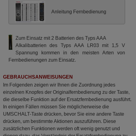
Toshiba 2503SFZ
Toshiba 26 AV 605 PB
Anleitung Fernbedienung
Toshiba 26 AV 605 PG
Toshiba 26 AV 605 PR
Toshiba 26 AV 615 DB
Toshiba 26 AV 615 DG
Toshiba 26 AV 635 DG
Zum Einsatz mit 2 Batterien des Typs AAA
Toshiba 26 AV 733 F
Toshiba 26 AV 733 G
Alkalibatterien des Typs AAA LR03 mit 1,5 V
Toshiba 26 EL 833 G
Spannung kommen in den meisten Arten von
Toshiba 26 EL 834 G
Toshiba 26 EL 933 G
Fernbedienungen zum Einsatz.
Toshiba 26 SL 738 G
Toshiba 26AV734F
Toshiba 32 AV 603 PR
GEBRAUCHSANWEISUNGEN
Toshiba 32 AV 605 PB
Toshiba 32 AV 605 PG
Im Folgenden zeigen wir Ihnen die Zuordnung jedes
Toshiba 32 AV 607 PG
Toshiba 32 AV 615 DB
einzelnen Knopfes der Originalfernbedienung zu der Taste,
Toshiba 32 AV 615 DG
die dieselbe Funktion auf der Ersatzfernbedienung ausführt.
Toshiba 32 AV 635 D
Toshiba 32 AV 733 F
In einigen Fällen müssen Sie möglicherweise die
Toshiba 32 AV 833 G
UMSCHALT-Taste drücken, bevor Sie eine andere Taste
Toshiba 32 AV 933 G
Toshiba 32 DB 833 G
drücken, um bestimmte Aktionen auszuführen. Diese
Toshiba 32 EL 833 G
zusätzlichen Funktionen werden oft wenig genutzt und
Toshiba 32 HL 833 F
Toshiba 32 LV 655 D
dienen dazu, das Verständnis der Ersatzfernbedienung zu