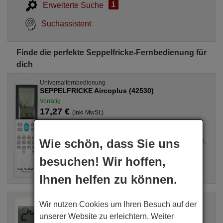
i
Erweiterte Suche
Suchassistent
Finde die perfekte Seppelfricke-Fernbedienung für
dich
Universalfernbedienung
SEPPELFRICKE Aircoplus (42530)
Vorrätig
17,27 €
(Inkl MwSt.)
Seppelfricke
Für Klimaanlagen all, GZ1002BE3, SPLIT2700DECONNE
Wie schön, dass Sie uns
(D4324009), R410A, DSB121LH, MSCA12YV, FAC12407CH,
DBO335AG, ALD3000, LSD2461HL, MS30, ...
besuchen! Wir hoffen,
Ihnen helfen zu können.
Originalfernbedienung
Wir nutzen Cookies um Ihren Besuch auf der
SEPPELFRICKE Unitronic Air Plus
unserer Website zu erleichtern. Weiter
Vorrätig