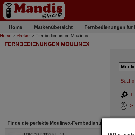
Home
Markenübersicht
Fernbedienungen für
Home
>
Marken
> Fernbedienungen Moulinex
FERNBEDIENUNGEN MOULINEX
Sucho
E
Su
Finde die perfekte Moulinex-Fernbedienung für dich
Universalfernbedienung
Orig