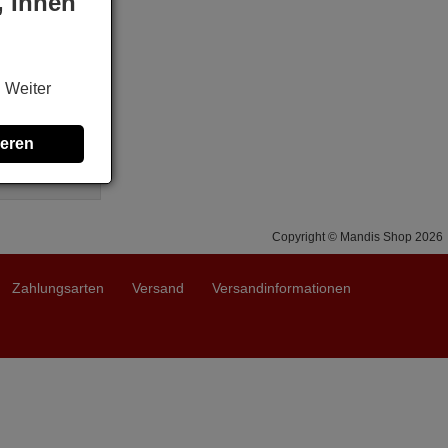
, Ihnen
Air
. Weiter
Z1002BE3,
324009),
A12YV,
ieren
 MS30,
..
Copyright © Mandis Shop 2026
Zahlungsarten
Versand
Versandinformationen