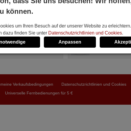
ön, dass Sie uns besuchen! Wir hoffen
LINEX Unitronic Air Plus
MOULINEX Unitronic 
zu können.
tig
Vorrätig
,94 €
12,81 €
(Inkl MwSt.)
(Inkl MwSt.)
linex
Moulinex
ookies um Ihren Besuch auf der unserer Website zu erleichtern
Klimaanlagen GZ1002BE3,
Für Klimaanlagen all, G
n dazu finden Sie unter
Datenschutzrichtlinien und Cookies
.
T2700DECONNE (D4324009), all,
SPLIT2700DECONNE (D4
0A, FAC12407CH, ALD3000,
R410A, DSB121LH, MSC
 notwendige
Anpassen
Akzept
535AM, LSD2461HL, DBO335AG,
ALD3000, FAC12407CH,
12YV, MS30, ...
DBO335AG, LSD2461HL, .
emeine Verkaufsbedingungen
Datenschutzrichtlinien und Cookies
Universelle Fernbedienungen für 5 €