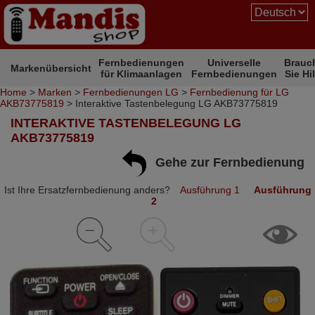
Fernbedienungen
Universelle
Brauc
Markenübersicht
für Klimaanlagen
Fernbedienungen
Sie Hi
Home
>
Marken
>
Fernbedienungen LG
>
Fernbedienung für LG
AKB73775819
> Interaktive Tastenbelegung LG AKB73775819
INTERAKTIVE TASTENBELEGUNG LG
AKB73775819
Gehe zur Fernbedienung
Ist Ihre Ersatzfernbedienung anders?
Ausführung 1
Ausführung
2